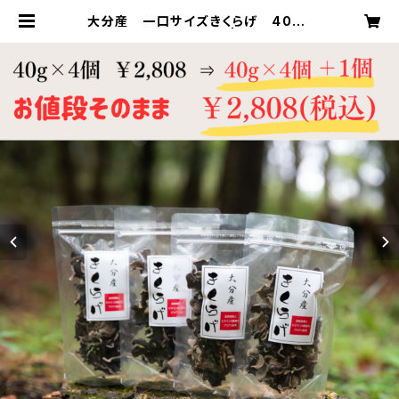
大分産 一口サイズきくらげ 40g×
4個＋1個 合計5個 | 大分乾物