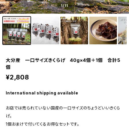
1
/11
大分産 一口サイズきくらげ 40g×4個＋1個 合計5
個
¥2,808
International shipping available
お店では売られていない国産の一口サイズのちょうどいいきくら
げ。
1個おまけで付いてくるお得なセットです。