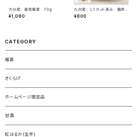
大分産 香信椎茸 70g
九州産 じくカット済み 菌床
椎茸 70ｇ
¥1,080
¥800
CATEGORY
椎茸
きくらげ
ホームページ限定品
甘酒
紅はるか(生芋)