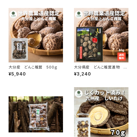
大分産 どんこ椎茸 500ｇ
大分県産 どんこ椎茸進物 8
0ｇ ＭＤH－３０
¥5,940
¥3,240