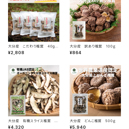
大分産 こだわり椎茸 40g×
大分産 訳あり椎茸 100ｇ
4個＋1個 合計5個
¥2,808
¥864
大分産 有機スライス椎茸 50
大分産 どんこ椎茸 500ｇ
0ｇ
¥4,320
¥5,940