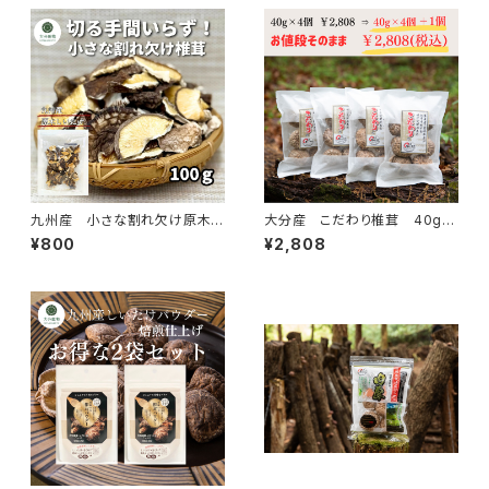
九州産 小さな割れ欠け原木
大分産 こだわり椎茸 40g×
椎茸 100ｇ
4個＋1個 合計5個
¥800
¥2,808