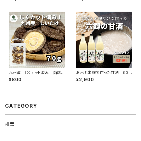
九州産 じくカット済み 菌床
お米と米麴で作った甘酒 900
椎茸 70ｇ
ml×3本
¥800
¥2,900
CATEGORY
椎茸