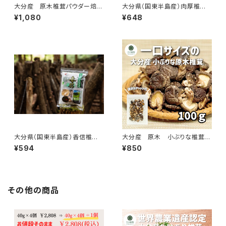
大分産 原木椎茸パウダー焙煎
大分県（国東半島産）肉厚椎
仕上げ ４０ｇ×２袋セット
茸 40g
¥1,080
¥648
大分県（国東半島産）香信椎
大分産 原木 小ぶりな椎茸
茸 40g
100ｇ
¥594
¥850
その他の商品